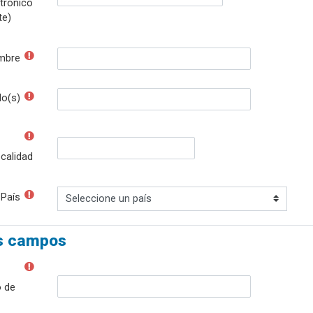
trónico
te)
mbre
do(s)
calidad
País
s campos
 de