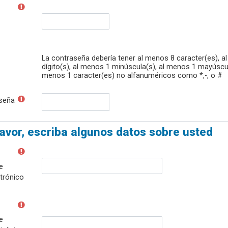
La contraseña debería tener al menos 8 caracter(es), a
dígito(s), al menos 1 minúscula(s), al menos 1 mayúscul
menos 1 caracter(es) no alfanuméricos como *,-, o #
seña
favor, escriba algunos datos sobre usted
e
trónico
e